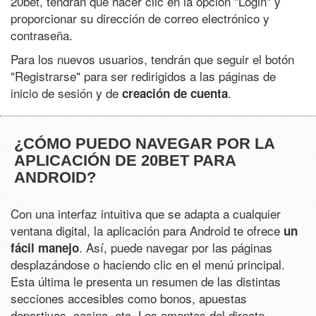
20bet, tendrán que hacer clic en la opción "Login" y
proporcionar su dirección de correo electrónico y
contraseña.
Para los nuevos usuarios, tendrán que seguir el botón
"Registrarse" para ser redirigidos a las páginas de
inicio de sesión y de
.
creación de cuenta
¿CÓMO PUEDO NAVEGAR POR LA
APLICACIÓN DE 20BET PARA
ANDROID?
Con una interfaz intuitiva que se adapta a cualquier
ventana digital, la aplicación para Android te ofrece
un
. Así, puede navegar por las páginas
fácil manejo
desplazándose o haciendo clic en el menú principal.
Esta última le presenta un resumen de las distintas
secciones accesibles como bonos, apuestas
deportivas, casino, etc. Los amantes del directo