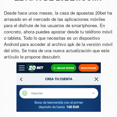
Desde hace unos meses, la casa de apuestas 20bet ha
arrasado en el mercado de las aplicaciones móviles
para el disfrute de los usuarios de smartphones. En
concreto, ahora puedes apostar desde tu teléfono móvil
o tableta. Todo lo que necesitas es un dispositivo
Android para acceder al archivo apk de la versión móvil
del sitio. Se trata de una nueva actualización que este
artículo le propone descubrir.