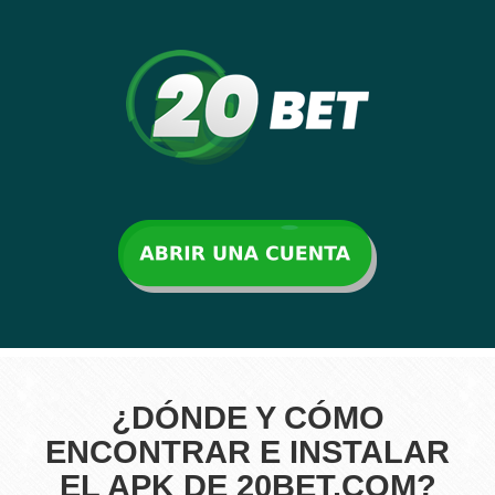
¿DÓNDE Y CÓMO
ENCONTRAR E INSTALAR
EL APK DE 20BET.COM?